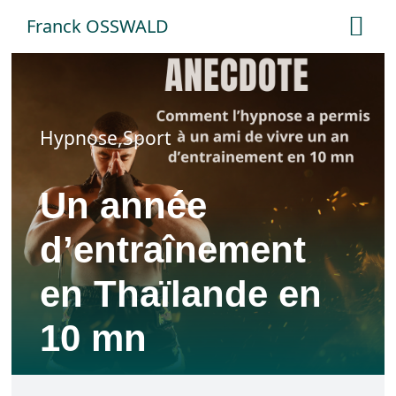
Skip
Franck OSSWALD
Tog
to
Nav
content
ACCUEIL
Hypnose
,
Sport
PRESTATIONS
Un année
LES SEANCES
d’entraînement
SEANCE A DISTANCE
en Thaïlande en
QUI SUIS-JE?
10 mn
BLOG