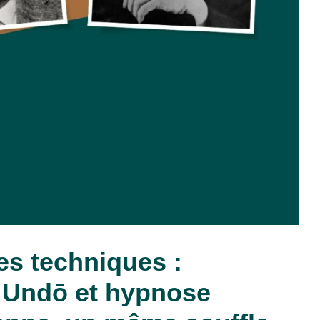
es techniques :
 Undō et hypnose